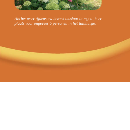
Als het weer tijdens uw bezoek omslaat in regen ,is er
plaats voor ongeveer 6 personen in het tuinhuisje.