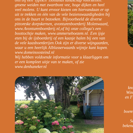
ons bij een 'typisch' Hollands landschap voorstellen:
groene weiden met zwartbont vee, hoge dijken en heel
veel molens. U kunt ervoor kiezen om hiervandaan er op
uit te trekken en één van de vele bezienswaardigheden bij
ons in de buurt te bezoeken. Bijvoorbeeld de diverse
pittoreske dorpskernen, avonturenboerderij Molenwaard,
www.Avonturenboerderij.nl,of bij onze collega's een
boottochtje maken, www.ammerseboezem.nl. Een ijsje
eten bij de ijsboerderij of een kaasje halen bij een van
de vele kaasboerderijen.Ook zijn er diverse wijngaarden,
waar u een heerlijk Alblasserwaards wijntje kunt kopen.
www.domeinoosteind.nl
Wij hebben voldoende informatie voor u klaarliggen om
er een kompleet uitje van te maken, of zie
www.denhaneker.nl
kn
Win
en F
boere
S
bekend