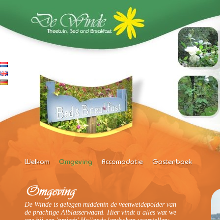
De Winde is gelegen middenin de veenweidepolder van
de prachtige Alblasserwaard. Hier vindt u alles wat we